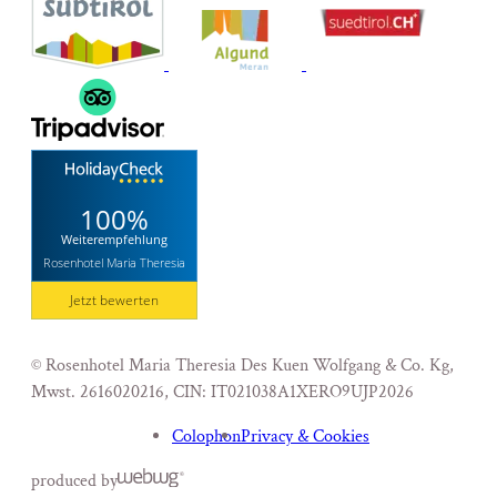
100%
Weiterempfehlung
Rosenhotel Maria Theresia
Jetzt bewerten
© Rosenhotel Maria Theresia Des Kuen Wolfgang & Co. Kg,
Mwst. 2616020216
,
CIN: IT021038A1XERO9UJP
2026
Colophon
Privacy & Cookies
produced by