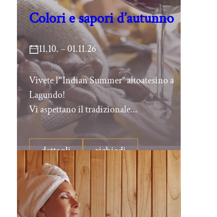
Colori e sapori d’autunno
11.10. – 01.11.26
Vivete l’“Indian Summer” altoatesino a
Lagundo!
Vi aspettano il tradizionale...
dettagli
richiedi