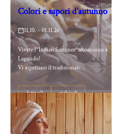
Colori e sapori d’autunno
11.10. – 01.11.26
Vivete l’“Indian Summer” altoatesino a
Lagundo!
Vi aspettano il tradizionale...
dettagli
richiedi