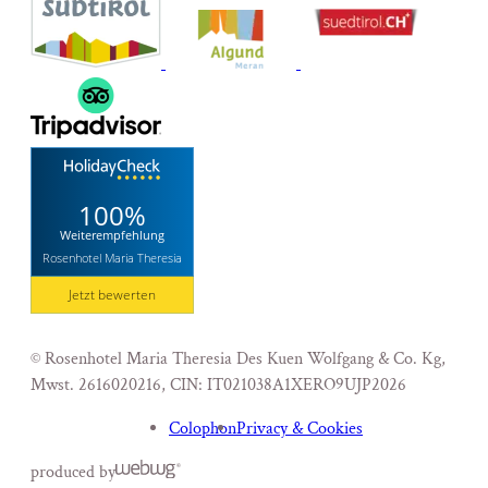
100%
Weiterempfehlung
Rosenhotel Maria Theresia
Jetzt bewerten
© Rosenhotel Maria Theresia Des Kuen Wolfgang & Co. Kg,
Mwst. 2616020216
,
CIN: IT021038A1XERO9UJP
2026
Colophon
Privacy & Cookies
produced by