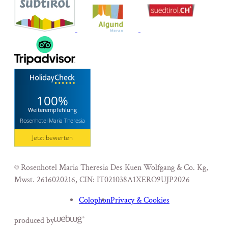
100%
Weiterempfehlung
Rosenhotel Maria Theresia
Jetzt bewerten
© Rosenhotel Maria Theresia Des Kuen Wolfgang & Co. Kg,
Mwst. 2616020216
,
CIN: IT021038A1XERO9UJP
2026
Colophon
Privacy & Cookies
produced by