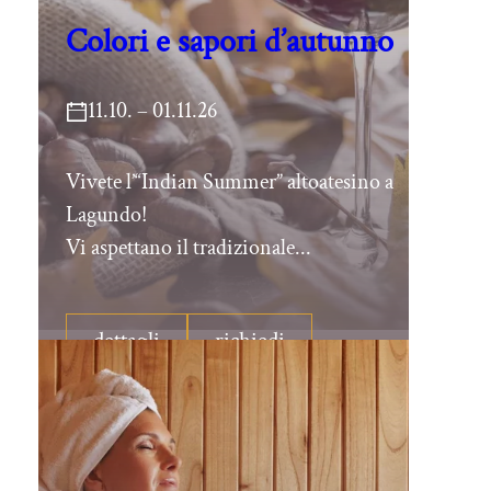
Colori e sapori d’autunno
11.10. – 01.11.26
Vivete l’“Indian Summer” altoatesino a
Lagundo!
Vi aspettano il tradizionale...
dettagli
richiedi